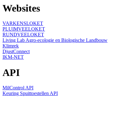
Websites
VARKENSLOKET
PLUIMVEELOKET
RUNDVEELOKET
Living Lab Agro-ecologie en Biologische Landbouw
Klimrek
DjustConnect
IKM-NET
API
MilControl API
Keuring Spuittoestellen API